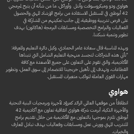
هواوي ودو وميكروسوفت وأنتل وأوراكل، ما من شأنه أن يتيح لمبرمجي
42 أبوظبي في المستقبل الاستفادة من برامج الإرشاد المهني والحصول
على فرص تدريبية ووظيفية، إلى جانب تمكينهم من المشاركة في
الفعاليات والبرامج التخصصية ومسابقات البرمجة (هاكاثون) بهدف
تطوير وتنمية شبكتنا.
وبهذه المناسبة قال سعادة عامر الحمادي، وكيل دائرة التعليم والمعرفة:
"تأتي هذه الشراكات لتجسد منهجية التعليم الشامل التي تتبناها
الأكاديمية، والتي تقوم على التعاون على جميع الأصعدة مع كافة
القطاعات، وتهدف إلى تأهيل خريجينا للانضمام إلى سوق العمل، وتطوير
مهارات القوى العاملة لتواكب متغيرات المستقبل.
هواوي
انطلاقاً من موقعها العالمي الرائد كمزوّد لأجهزة وبرمجيات البنية التحتية
والأجهزة الذكية، أبرمت شركة هواوي اتفاقية تعاون مع أكاديمية 42
أبوظبي تلتزم بموجبها بالتعاون مع الأكاديمية من خلال تقديم برامج
للتدريب المهني وورش عمل ومسابقات وفعاليات بهدف تبادل المعارف
والخبرات.