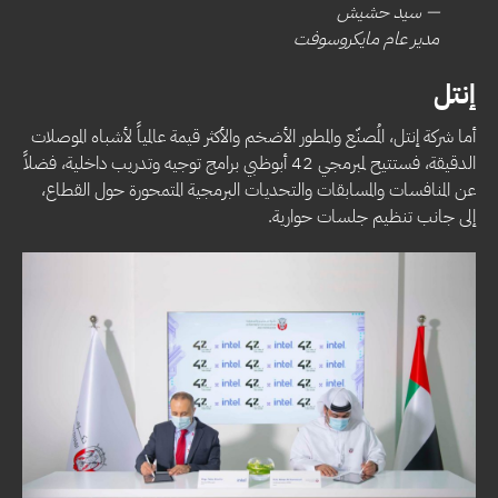
— سيد حشيش
مدير عام مايكروسوفت
إنتل
أما شركة إنتل، المُصنّع والمطور الأضخم والأكثر قيمة عالمياً لأشباه الموصلات
الدقيقة، فستتيح لمبرمجي 42 أبوظبي برامج توجيه وتدريب داخلية، فضلاً
عن المنافسات والمسابقات والتحديات البرمجية المتمحورة حول القطاع،
إلى جانب تنظيم جلسات حوارية.