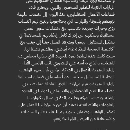
والصاعدة ركيزة مهمة وأساسية لضمان حصولهم على
المهارات اللازمة للتطور الشخصي والمهني. ويحتاج قادة
قطاعات الأعمال المستقبليين، منذ اليوم، إلى منصات ملهمة
تزودهم بالمعرفة والمهارات التي يحتاجونها وتتيح لهم اكتساب
رؤى وخبرات جديدة تتناسب مع متطلبات سوق العمل
مستقبلاً، وتمكنهم من إدراك كامل إمكاناتهم للمساهمة في
تشكيل المستقبل. ويسرنا ويشرفنا العمل جنباً إلى جنب مع
أكاديمية البرمجة المبتكرة 42 أبوظبي، وتقديم دعمنا لها،
حيث كانت هذه المبادرة ثمرة للجهود التي يبذلها مجلس دو
للشباب، والذي يترأسه علي المنصوري نائب الرئيس الأول –
الموارد البشرية للأعمال في الشركة. نؤمن بأن تجهيز المواهب
الوطنية للمستقبل سيلعب دوراً حاسماً في ضمان استدامة
الموارد البشرية وتعزيز مهارات القوى العاملة مما يصب في
مصلحة التقدم الاقتصادي والاجتماعي لدولتنا في العقود
المقبلة. وبصفتنا شركة وطنية رائدة في مجال تكنولوجيا
المعلومات والاتصالات، نعتقد أن من مسؤوليتنا العمل على
تمكين المواهب وضمان جهوزيتهم للتغلب على التحديات
والاستفادة من الفرص التي تنتظرهم
.