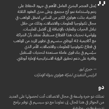
يُمثل العنصر البشري العامل الأهم في جهود الحفاظ على
زخم واستدامة نمو أيّ مجتمع. وعلى مدى العقود الثلاثة
الماضية، بذلت هواوي الكثير من المساعي لصقل المواهب في
مجال تكنولوجيا المعلومات والاتصالات، وذلك من خلال
تبادل الخبرات والمعارف بالإضافة إلى أفضل الممارسات.
ولمواجهة تحديات هذا القطاع مستقبلاً، نعتقد بأنّ الشراكة
مع أكاديمية 42 أبوظبي ستسهم في تطوير المزيد من المواهب
في قطاع تكنولوجيا المعلومات والاتصالات، الأمر الذي
سيُسهم في بناء قوى عاملة مستعدة لتحديات المستقبل
وقادرة على دعم تحقيق الرؤية الاستراتيجية لإمارة أبوظبي
.
— جيري ليو,
الرئيس التنفيذي لشركة هواوي بدولة الإمارات
دو
تمتلك دو خبرة واسعة في مجال الاتصالات أدت لحصولها على العديد
من الجوائز في هذا المجال. إن تعاوننا مع دو سيسهم في توفير برامج
تدريبية وفرص وظيفية.