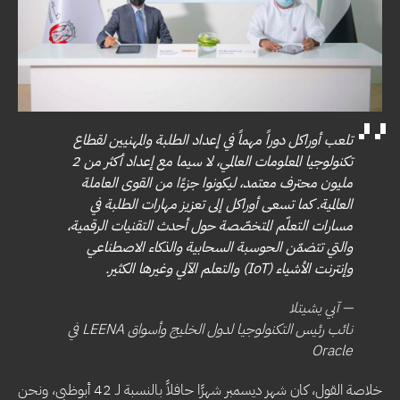
تلعب أوراكل دوراً مهماً في إعداد الطلبة والمهنيين لقطاع
تكنولوجيا المعلومات العالمي، لا سيما مع إعداد أكثر من 2
مليون محترف معتمد، ليكونوا جزءًا من القوى العاملة
العالمية. كما تسعى أوراكل إلى تعزيز مهارات الطلبة في
مسارات التعلّم المتخصّصة حول أحدث التقنيات الرقمية،
والتي تتضمّن الحوسبة السحابية والذكاء الاصطناعي
وإنترنت الأشياء (IoT) والتعلم الآلي وغيرها الكثير.
— آبي يشيتلا
نائب رئيس التكنولوجيا لدول الخليج وأسواق LEENA في
Oracle
خلاصة القول، كان شهر ديسمبر شهرًا حافلاً بالنسبة لـ 42 أبوظبي، ونحن